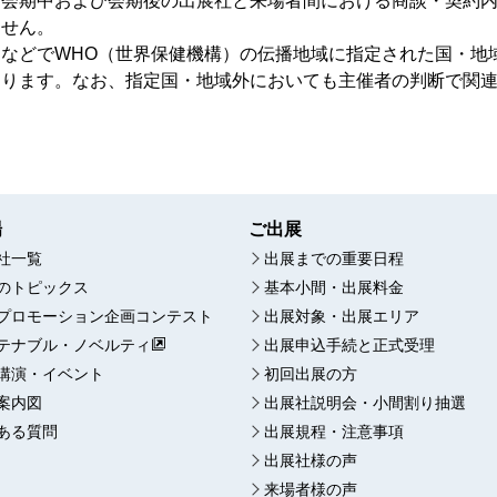
市会期中および会期後の出展社と来場者間における商談・契約
ません。
病などでWHO（世界保健機構）の伝播地域に指定された国・地
あります。なお、指定国・地域外においても主催者の判断で関
場
ご出展
社一覧
出展までの重要日程
のトピックス
基本小間・出展料金
プロモーション企画コンテスト
出展対象・出展エリア
テナブル・ノベルティ
出展申込手続と正式受理
講演・イベント
初回出展の方
案内図
出展社説明会・小間割り抽選
ある質問
出展規程・注意事項
出展社様の声
来場者様の声