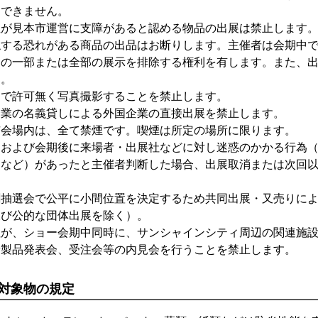
はできません。
社が見本市運営に支障があると認める物品の出展は禁止します
触する恐れがある商品の出品はお断りします。主催者は会期中
品の一部または全部の展示を排除する権利を有します。また、
ん。
内で許可無く写真撮影することを禁止します。
企業の名義貸しによる外国企業の直接出展を禁止します。
市会場内は、全て禁煙です。喫煙は所定の場所に限ります。
中および会期後に来場者・出展社などに対し迷惑のかかる行為
為など）があったと主催者判断した場合、出展取消または次回
。
割抽選会で公平に小間位置を決定するため共同出展・又売りに
及び公的な団体出展を除く）。
社が、ショー会期中同時に、サンシャインシティ周辺の関連施
新製品発表会、受注会等の内見会を行うことを禁止します。
対象物の規定