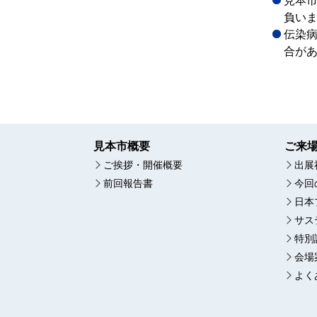
見本
負い
伝染
合が
見本市概要
ご来
ご挨拶・開催概要
出展
前回報告書
今回
日本
サス
特別
会場
よく