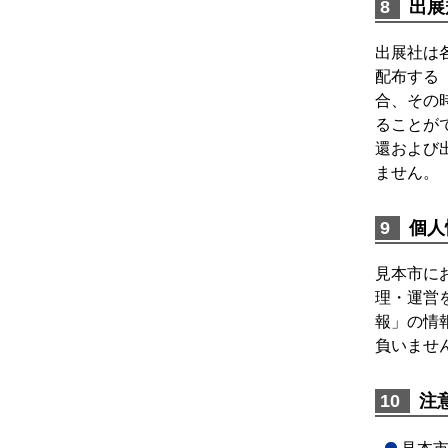
出展
出展社は
配布する
合、その
ることが
還および
ません。
個人
見本市に
理・運営
報」の情
負いませ
注