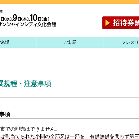
ご来場
ご出展
プレスリ
展規程・注意事項
事項
本市での即売はできません。
社は割当てられた小間の全部又は一部を、有償無償を問わず第