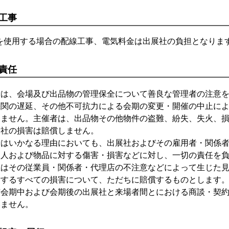
工事
を使用する場合の配線工事、電気料金は出展社の負担となりま
責任
者は、会場及び出品物の管理保全について善良な管理者の注意
機関の遅延、その他不可抗力による会期の変更・開催の中止に
しません。主催者は、出品物その他物件の盗難、紛失、失火、
展社の損害は賠償しません。
者はいかなる理由においても、出展社およびその雇用者・関係
た人および物品に対する傷害・損害などに対し、一切の責任を
社はその従業員・関係者・代理店の不注意などによって生じた
対するすべての損害について、ただちに賠償するものとします
市会期中および会期後の出展社と来場者間とにおける商談・契
いません。