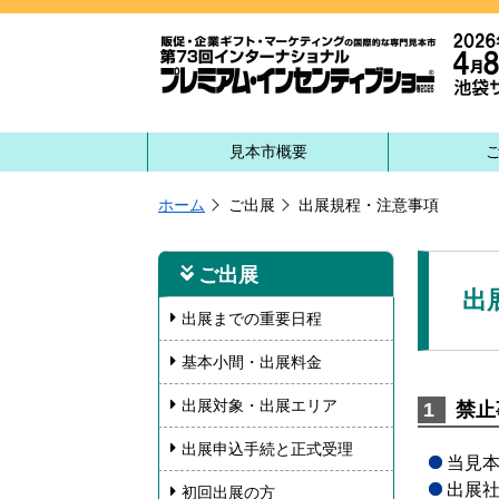
見本市概要
ホーム
ご出展
出展規程・注意事項
ご出展
出
出展までの重要日程
基本小間・出展料金
出展対象・出展エリア
禁止
出展申込手続と正式受理
当見
出展
初回出展の方