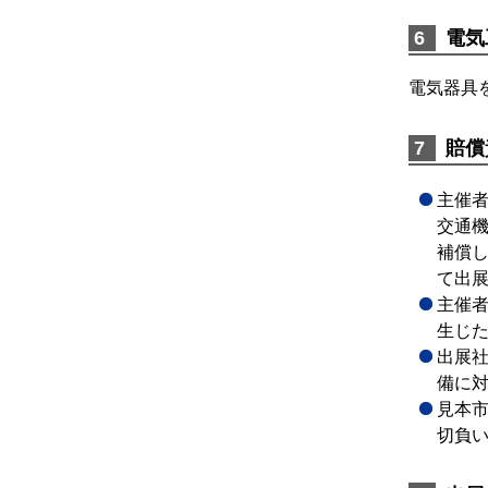
電気
電気器具
賠償
主催
交通
補償
て出
主催
生じ
出展
備に
見本
切負