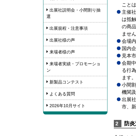
こと
出展社説明会・小間割り抽
主催
選
は抵
の商
出展規程・注意事項
ませ
出展社様の声
会場
国内
来場者様の声
見本
会期
来場者実績・プロモーショ
ン
る行
ます
新製品コンテスト
小間
機関
よくある質問
出展
2026年10月サイト
市、
防炎