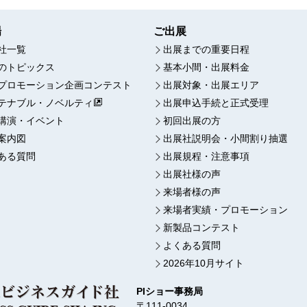
場
ご出展
社一覧
出展までの重要日程
のトピックス
基本小間・出展料金
プロモーション企画コンテスト
出展対象・出展エリア
テナブル・ノベルティ
出展申込手続と正式受理
講演・イベント
初回出展の方
案内図
出展社説明会・小間割り抽選
ある質問
出展規程・注意事項
出展社様の声
来場者様の声
来場者実績・プロモーション
新製品コンテスト
よくある質問
2026年10月サイト
PIショー事務局
〒111-0034