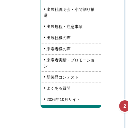
出展社説明会・小間割り抽
選
出展規程・注意事項
出展社様の声
来場者様の声
来場者実績・プロモーショ
ン
新製品コンテスト
よくある質問
2026年10月サイト
2