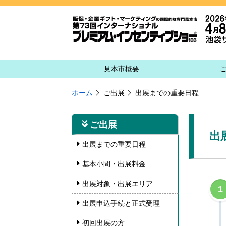
見本市概要
ホーム
ご出展
出展までの重要日程
ご出展
出
出展までの重要日程
基本小間・出展料金
出展対象・出展エリア
1
出展申込手続と正式受理
初回出展の方