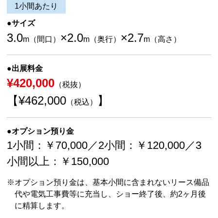
1小間あたり
●サイズ
3.0
×2.0
×2.7
m（間口）
m（奥行）
m（高さ）
●出展料金
¥420,000
（税抜）
【¥462,000
】
（税込）
●オプション預り金
1小間：￥70,000／2小間：￥120,000／3
小間以上：￥150,000
オプション預り金は、基本小間に含まれないリース備品
代や電気工事費等に充当し、ショー終了後、約2ヶ月後
に精算します。