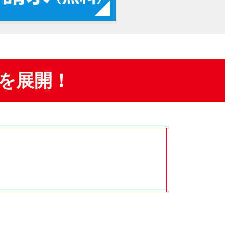
を展開！
）